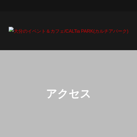
大分のイベント＆カフ
ェ/CALTia PARK(カルチアパー
ク)
アクセス