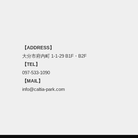
【ADDRESS】
大分市府内町 1-1-29 B1F・B2F
【TEL】
097-533-1090
【MAIL】
info@caltia-park.com